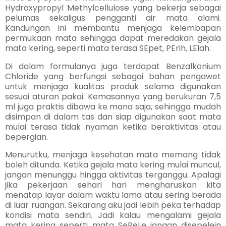
Hydroxypropyl Methylcellulose yang bekerja sebagai
pelumas sekaligus pengganti air mata alami.
Kandungan ini membantu menjaga kelembapan
permukaan mata sehingga dapat meredakan gejala
mata kering, seperti mata terasa SEpet, PErih, LElah.
Di dalam formulanya juga terdapat Benzalkonium
Chloride yang berfungsi sebagai bahan pengawet
untuk menjaga kualitas produk selama digunakan
sesuai aturan pakai. Kemasannya yang berukuran 7,5
ml juga praktis dibawa ke mana saja, sehingga mudah
disimpan di dalam tas dan siap digunakan saat mata
mulai terasa tidak nyaman ketika beraktivitas atau
bepergian.
Menurutku, menjaga kesehatan mata memang tidak
boleh ditunda. Ketika gejala mata kering mulai muncul,
jangan menunggu hingga aktivitas terganggu. Apalagi
jika pekerjaan sehari hari mengharuskan kita
menatap layar dalam waktu lama atau sering berada
di luar ruangan. Sekarang aku jadi lebih peka terhadap
kondisi mata sendiri. Jadi kalau mengalami gejala
mata kering seperti mata SePeLe jangan disepelein