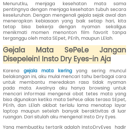
Menurutku, menjaga kesehatan mata sama
pentingnya dengan menjaga kesehatan tubuh secara
keseluruhan. Dengan mengenali gejala sejak awal dan
menerapkan kebiasaan yang baik setiap hari, kita
tetap bisa bekerja dengan nyaman sekaligus
menikmati momen menonton film favorit tanpa
terganggu oleh mata SEpet, PErih, maupun LElah.
Gejala Mata SePeLe Jangan
Disepelein! Insto Dry Eyes-in Aja
Karena
gejala mata kering
yang sering muncul
belakangan ini, aku mulai mencari tahu berbagai cara
untuk membantu meredakan rasa tidak nyaman
pada mata. Awalnya aku hanya browsing untuk
mencari informasi mengenai obat tetes mata yang
bisa digunakan ketika mata SePeLe alias terasa SEpet,
PErih, dan LElah akibat terlalu lama menatap layar
laptop maupun setelah banyak beraktivitas di luar
ruangan. Dari situlah aku mengenal Insto Dry Eyes.
Yang membuatku tertarik adalah
InstoDryEyes  
hadir