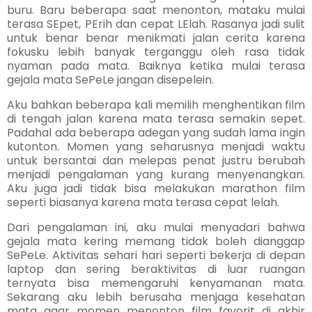
buru. Baru beberapa saat menonton, mataku mulai
terasa SEpet, PErih dan cepat LElah. Rasanya jadi sulit
untuk benar benar menikmati jalan cerita karena
fokusku lebih banyak terganggu oleh rasa tidak
nyaman pada mata. Baiknya ketika mulai terasa
gejala mata SePeLe
jangan disepelein.
Aku bahkan beberapa kali memilih menghentikan film
di tengah jalan karena mata terasa semakin sepet.
Padahal ada beberapa adegan yang sudah lama ingin
kutonton. Momen yang seharusnya menjadi waktu
untuk bersantai dan melepas penat justru berubah
menjadi pengalaman yang kurang menyenangkan.
Aku juga jadi tidak bisa melakukan marathon film
seperti biasanya karena mata terasa cepat lelah.
Dari pengalaman ini, aku mulai menyadari bahwa
gejala mata kering memang tidak boleh dianggap
SePeLe. Aktivitas sehari hari seperti bekerja di depan
laptop dan sering beraktivitas di luar ruangan
ternyata bisa memengaruhi kenyamanan mata.
Sekarang aku lebih berusaha menjaga kesehatan
mata agar momen menonton film favorit di akhir