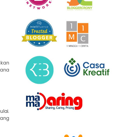
ukan
mana
lai.
yang