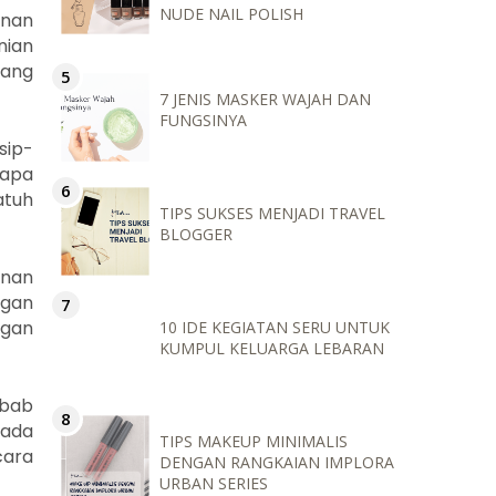
NUDE NAIL POLISH
anan
nian
tang
7 JENIS MASKER WAJAH DAN
FUNGSINYA
sip-
iapa
atuh
TIPS SUKSES MENJADI TRAVEL
BLOGGER
anan
ngan
ngan
10 IDE KEGIATAN SERU UNTUK
KUMPUL KELUARGA LEBARAN
ebab
pada
TIPS MAKEUP MINIMALIS
cara
DENGAN RANGKAIAN IMPLORA
URBAN SERIES