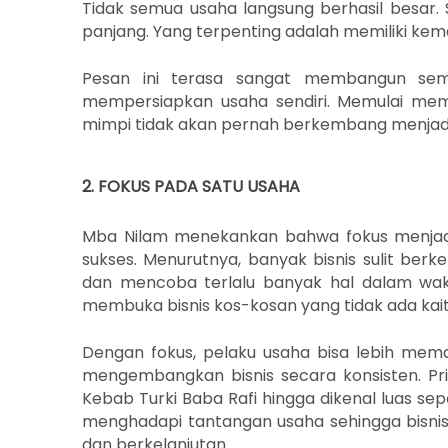
Tidak semua usaha langsung berhasil besar. S
panjang. Yang terpenting adalah memiliki ke
Pesan ini terasa sangat membangun sema
mempersiapkan usaha sendiri. Memulai mem
mimpi tidak akan pernah berkembang menjad
2. FOKUS PADA SATU USAHA
Mba Nilam menekankan bahwa fokus menjad
sukses. Menurutnya, banyak bisnis sulit ber
dan mencoba terlalu banyak hal dalam wak
membuka bisnis kos-kosan yang tidak ada kai
Dengan fokus, pelaku usaha bisa lebih mem
mengembangkan bisnis secara konsisten. Pr
Kebab Turki Baba Rafi hingga dikenal luas sep
menghadapi tantangan usaha sehingga bisnis
dan berkelanjutan.