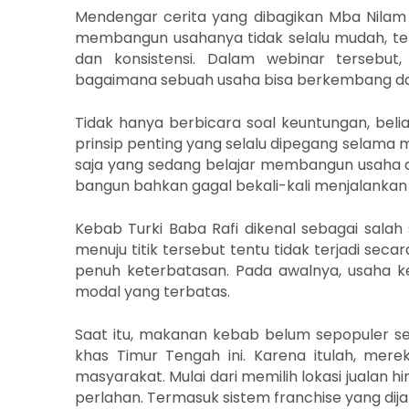
Mendengar cerita yang dibagikan Mba Nilam
membangun usahanya tidak selalu mudah, t
dan konsistensi. Dalam webinar terseb
bagaimana sebuah usaha bisa berkembang dari
Tidak hanya berbicara soal keuntungan, beli
prinsip penting yang selalu dipegang selama me
saja yang sedang belajar membangun usaha d
bangun bahkan gagal bekali-kali menjalankan b
Kebab Turki Baba Rafi dikenal sebagai salah 
menuju titik tersebut tentu tidak terjadi sec
penuh keterbatasan. Pada awalnya, usaha 
modal yang terbatas.
Saat itu, makanan kebab belum sepopuler se
khas Timur Tengah ini. Karena itulah, me
masyarakat. Mulai dari memilih lokasi juala
perlahan. Termasuk sistem franchise yang dijal