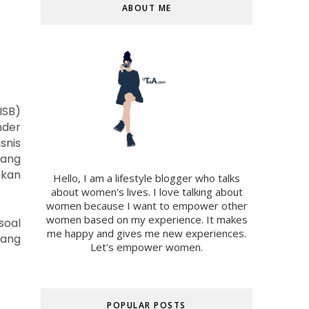
ABOUT ME
ISB)
nder
snis
yang
hkan
Hello, I am a lifestyle blogger who talks
about women's lives. I love talking about
women because I want to empower other
women based on my experience. It makes
soal
me happy and gives me new experiences.
yang
Let's empower women.
POPULAR POSTS