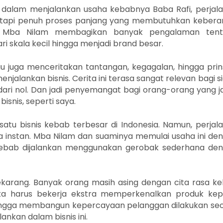
 dalam menjalankan usaha kebabnya Baba Rafi, perjal
etapi penuh proses panjang yang membutuhkan kebera
ut, Mba Nilam membagikan banyak pengalaman ten
 skala kecil hingga menjadi brand besar.
au juga menceritakan tantangan, kegagalan, hingga prin
njalankan bisnis. Cerita ini terasa sangat relevan bagi s
ari nol. Dan jadi penyemangat bagi orang-orang yang j
isnis, seperti saya.
satu bisnis kebab terbesar di Indonesia. Namun, perjal
ara instan. Mba Nilam dan suaminya memulai usaha ini de
kebab dijalankan menggunakan gerobak sederhana de
karang. Banyak orang masih asing dengan cita rasa k
reka harus bekerja ekstra memperkenalkan produk ke
n hingga membangun kepercayaan pelanggan dilakukan se
ankan dalam bisnis ini.