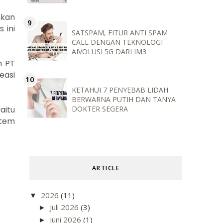
nkan
 ini
SATSPAM, FITUR ANTI SPAM
CALL DENGAN TEKNOLOGI
AIVOLUSI 5G DARI IM3
an
PT
easi
KETAHUI 7 PENYEBAB LIDAH
BERWARNA PUTIH DAN TANYA
DOKTER SEGERA
aitu
stem
ARTICLE
2026
(11)
▼
Juli 2026
(3)
►
Juni 2026
(1)
►