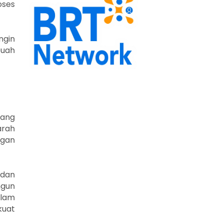
oses
ngin
buah
yang
arah
ngan
 dan
ngun
alam
kuat