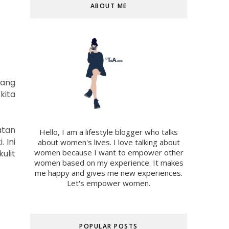
ABOUT ME
yang
kita
atan
Hello, I am a lifestyle blogger who talks
i
. I
ni
about women's lives. I love talking about
women because I want to empower other
ulit
women based on my experience. It makes
me happy and gives me new experiences.
Let's empower women.
POPULAR POSTS