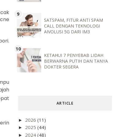
rcak
acne
SATSPAM, FITUR ANTI SPAM
CALL DENGAN TEKNOLOGI
AIVOLUSI 5G DARI IM3
ori.
KETAHUI 7 PENYEBAB LIDAH
BERWARNA PUTIH DAN TANYA
DOKTER SEGERA
ampu
ajah
epat
ARTICLE
2026
(11)
►
erin
2025
(44)
►
2024
(48)
►