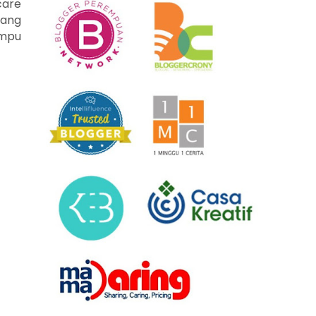
care
yang
ampu