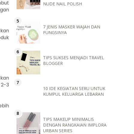
mbut
NUDE NAIL POLISH
ngan
7 JENIS MASKER WAJAH DAN
pkan
FUNGSINYA
oduk
TIPS SUKSES MENJADI TRAVEL
BLOGGER
gkan
 2-3
10 IDE KEGIATAN SERU UNTUK
KUMPUL KELUARGA LEBARAN
ebih
TIPS MAKEUP MINIMALIS
DENGAN RANGKAIAN IMPLORA
URBAN SERIES