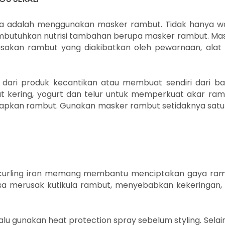
nya adalah menggunakan masker rambut. Tidak hanya w
butuhkan nutrisi tambahan berupa masker rambut. Ma
kan rambut yang diakibatkan oleh pewarnaan, alat 
dari produk kecantikan atau membuat sendiri dari b
t kering, yogurt dan telur untuk memperkuat akar ram
apkan rambut. Gunakan masker rambut setidaknya satu 
atau curling iron memang membantu menciptakan gaya ra
sa merusak kutikula rambut, menyebabkan kekeringan,
u gunakan heat protection spray sebelum styling. Selain 