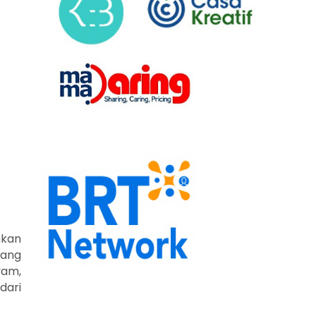
hkan
yang
yam,
dari