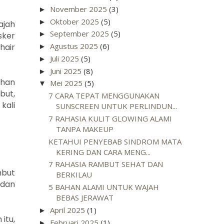
November 2025
(3)
►
Oktober 2025
(5)
►
ajah
September 2025
(5)
►
sker
Agustus 2025
(6)
hair
►
Juli 2025
(5)
►
Juni 2025
(8)
►
ahan
Mei 2025
(5)
▼
but,
7 CARA TEPAT MENGGUNAKAN
kali
SUNSCREEN UNTUK PERLINDUN...
7 RAHASIA KULIT GLOWING ALAMI
TANPA MAKEUP
KETAHUI PENYEBAB SINDROM MATA
KERING DAN CARA MENG...
7 RAHASIA RAMBUT SEHAT DAN
mbut
BERKILAU
 dan
5 BAHAN ALAMI UNTUK WAJAH
BEBAS JERAWAT
April 2025
(1)
►
itu,
Februari 2025
(1)
►