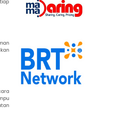
tiap
aman
akan
cara
ampu
atan