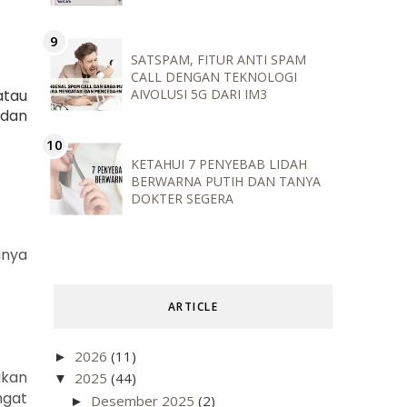
SATSPAM, FITUR ANTI SPAM
CALL DENGAN TEKNOLOGI
atau
AIVOLUSI 5G DARI IM3
 dan
KETAHUI 7 PENYEBAB LIDAH
BERWARNA PUTIH DAN TANYA
DOKTER SEGERA
unya
ARTICLE
2026
(11)
►
akan
2025
(44)
▼
ngat
Desember 2025
(2)
►