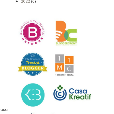
2022
(6)
►
rasa